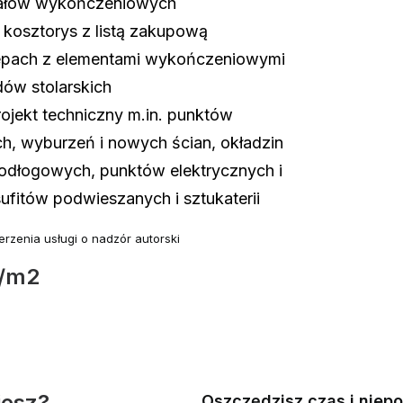
iałów wykończeniowych
kosztorys z listą zakupową
epach z elementami wykończeniowymi
dów stolarskich
rojekt techniczny m.in. punktów
ch, wyburzeń i nowych ścian, okładzin
podłogowych, punktów elektrycznych i
sufitów podwieszanych i sztukaterii
rzenia usługi o nadzór autorski
ł/m2
jesz?
Oszczędzisz czas i niep