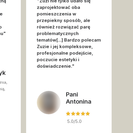
tną
"Zuzi nie tylko udało się
zaprojektować oba
ie
pomieszczenia w
przepiekny sposób, ale
o
również rozwiązać parę
mu"
problematycznych
tematów[...] Bardzo polecam
Zuzie i jej kompleksowe,
profesjonalne podejście,
poczucie estetyki i
doświadczenie."
yk
nia,
ią,
Pani
Antonina
5.0/5.0