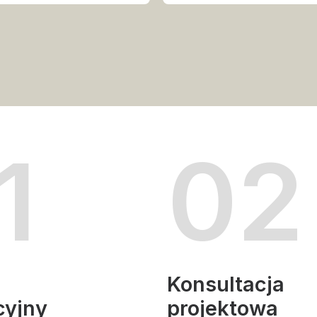
1
02
Konsultacja
cyjny
projektowa