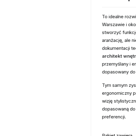
To idealne rozw
Warszawie i oko
stworzyć funkcjo
aranżację, ale n
dokumentacji te
architekt wnę
przemyślany i e
dopasowany do 
Tym samym zysk
ergonomiczny pr
wizję stylistycz
dopasowaną do 
preferencji.
Pakiet zawiera