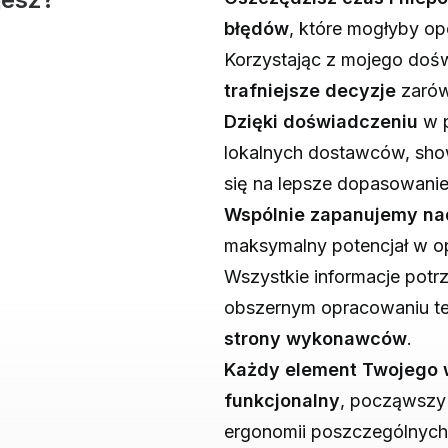
błędów
, które mogłyby o
Korzystając z mojego dośw
trafniejsze decyzje
zarów
Dzięki doświadczeniu
w p
lokalnych dostawców, show
się na lepsze dopasowanie 
Wspólnie zapanujemy nad
maksymalny potencjał w op
Wszystkie informacje potrz
obszernym opracowaniu te
strony wykonawców
.
Każdy element Twojego w
funkcjonalny
, począwszy
ergonomii poszczególnyc