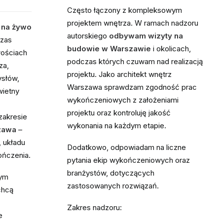
Często łączony z kompleksowym
projektem wnętrza. W ramach nadzoru
 na żywo
autorskiego
odbywam wizyty na
czas
budowie w Warszawie
i okolicach,
wościach
podczas których czuwam nad realizacją
za,
projektu. Jako architekt wnętrz
ysłów,
Warszawa sprawdzam zgodność prac
wietny
wykończeniowych z założeniami
projektu oraz kontroluję jakość
zakresie
wykonania na każdym etapie.
zawa
–
, układu
Dodatkowo, odpowiadam na liczne
ończenia.
pytania ekip wykończeniowych oraz
branżystów, dotyczących
łym
zastosowanych rozwiązań.
chcą
Zakres nadzoru:
e