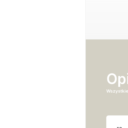
Opi
Home
Oferta
Portfolio
Wszystkie
Publikacje
Blog
O mnie
Kontakt