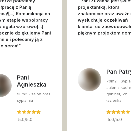
zerze polecamy
"Pani Zuzanna jest świe
łpracę z Panią
projektantką, która
ną![...] Komunikacja na
znakomicie oraz uważn
ym etapie współpracy
wysłuchuje oczekiwań
iegała wzorowo[...]
klienta, co zaowocował
ecznie dziękujemy Pani
pięknym projektem do
nie i polecamy ją z
o serca!"
Pan Patr
Pani
70m2 - Sypial
Agnieszka
salon z kuchn
50m2 - salon oraz
gabinet, 2x
sypialnia
łazienka
5.0/5.0
5.0/5.0