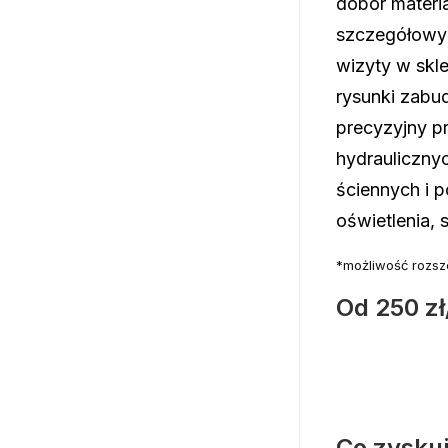
dobór mater
szczegółowy 
wizyty w skl
rysunki zabu
precyzyjny p
hydrauliczny
ściennych i 
oświetlenia, 
*możliwość rozsze
Od 250 z
Co zysku