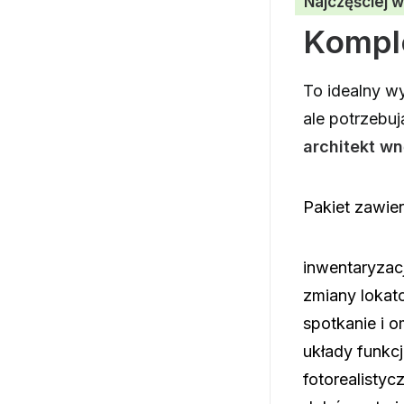
Najczęściej 
Kompl
To idealny wy
ale potrzebu
architekt w
Pakiet zawier
inwentaryzac
zmiany lokato
spotkanie i 
układy funkcj
fotorealistyc