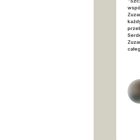
"Szc
wspó
Zuzan
każd
przeb
Serd
Zuzan
całeg