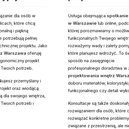
iązanie dla osób w
Usługa obejmująca
spotkanie
licach, które chcą
w Warszawie
lub online, pod
nalną i piękną
której porozmawiamy o możli
ie potrzebują pełnej
funkcjonalnych Twojego wnętr
chnicznej projektu. Jako
rozważymy wady i zalety pom
trz Warszawa
oferuję
które planujesz wdrożyć. To ś
rgonomiczny projekt
sposób na zasięgnięcie
Twoich potrzeb.
profesjonalnego doradztwa w 
projektowania wnętrz Wars
ujesz przemyślany i
doboru materiałów, kolorystyki
ojekt oraz wiodącą
funkcjonalnego czy detali wyk
ną dla swojego wnętrza,
Twoich potrzeb i
Konsultacje są także doskona
rozwiązaniem dla osób, które 
rozwiązać konkretne problemy
związane z przestrzenią, ale ni