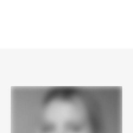
Ile trwa remont?
Dla mieszkania 50m² — od 2 do 4
miesięcy. Dla domu — od 4 do 8 miesięcy. Dobry
projekt skraca ten czas, bo ekipa remontowa nie traci
czasu na decyzje i poprawki.