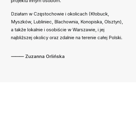
projektu innym osobom.
Działam w Częstochowie i okolicach (Kłobuck,
Myszków, Lubliniec, Blachownia, Konopiska, Olsztyn),
a także lokalnie i osobiście w
Warszawie
, i jej
najbliższej okolicy oraz zdalnie na terenie całej Polski.
⸻ Zuzanna Orlińska
Szukasz projektanta
wnętrz w Częstochowie?