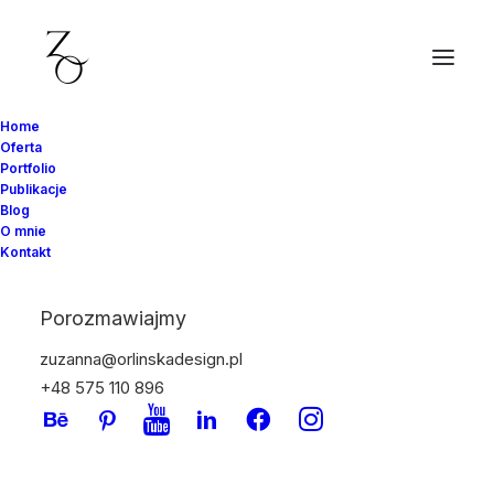
WITAJ
Home
Oferta
Portfolio
Publikacje
Blog
O mnie
Kontakt
Porozmawiajmy
zuzanna@orlinskadesign.pl
+48 575 110 896
Tworzę wnętrza, które
opowiadają Twoją historię.