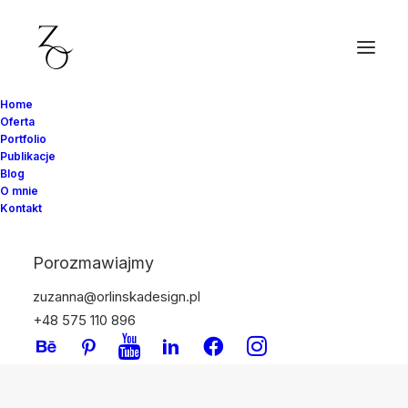
harmonogram remontu
Home
mieszkania
Oferta
Portfolio
Publikacje
Blog
O mnie
Kontakt
Porozmawiajmy
zuzanna@orlinskadesign.pl
+48 575 110 896
PORADY PROJEKTANTA WNĘTRZ