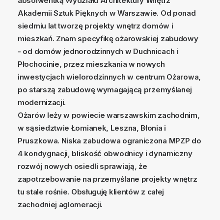
absolwentką Wydziału Architektury Wnętrz
Akademii Sztuk Pięknych w Warszawie. Od ponad
siedmiu lat tworzę projekty wnętrz domów i
mieszkań. Znam specyfikę ożarowskiej zabudowy
- od domów jednorodzinnych w Duchnicach i
Płochocinie, przez mieszkania w nowych
inwestycjach wielorodzinnych w centrum Ożarowa,
po starszą zabudowę wymagającą przemyślanej
modernizacji.
Ożarów leży w powiecie warszawskim zachodnim,
w sąsiedztwie Łomianek, Leszna, Błonia i
Pruszkowa. Niska zabudowa ograniczona MPZP do
4 kondygnacji, bliskość obwodnicy i dynamiczny
rozwój nowych osiedli sprawiają, że
zapotrzebowanie na przemyślane projekty wnętrz
tu stale rośnie. Obsługuję klientów z całej
zachodniej aglomeracji.