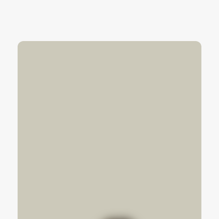
zobacz wszystkie opinie ⟶
Najczęściej zadawane pytania
FAQ - projektant
wnętrz Ożarów
Mazowiecki